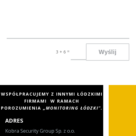
=
Wyślij
3 + 6
WSPÓŁPRACUJEMY Z INNYMI ŁÓDZKIMI
FIRMAMI W RAMACH
POROZUMIENIA
„
MONITORING ŁÓDZKI
”.
ADRES
Kobra Security Group Sp. z o.o.