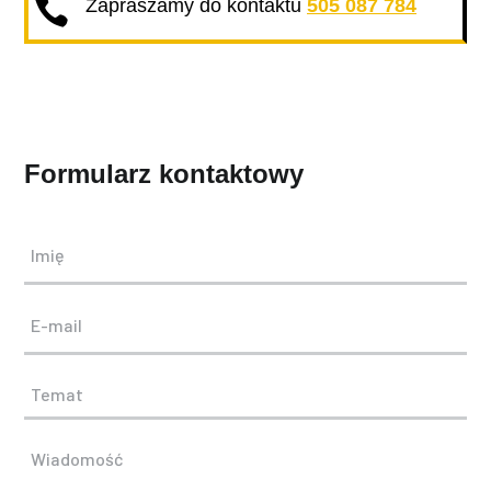

Zapraszamy do kontaktu
505 087 784
Formularz kontaktowy
Imię
E-mail
Temat
Wiadomość